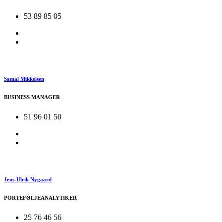
53 89 85 05
Samal Mikkelsen
BUSINESS MANAGER
51 96 01 50
Jens-Ulrik Nygaard
PORTEFØLJEANALYTIKER
25 76 46 56