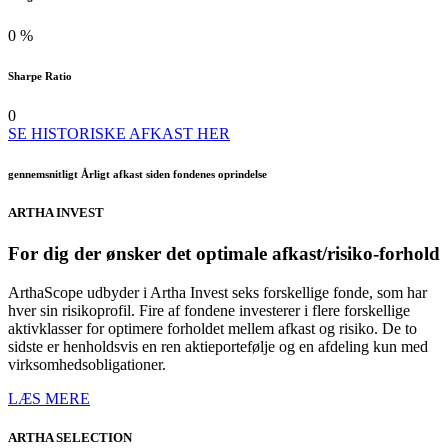
0
%
Sharpe Ratio
0
SE HISTORISKE AFKAST HER
gennemsnitligt Årligt afkast siden fondenes oprindelse
ARTHA
INVEST
For dig der ønsker det optimale afkast/risiko-forhold
ArthaScope udbyder i Artha Invest seks forskellige fonde, som har
hver sin risikoprofil. Fire af fondene investerer i flere forskellige
aktivklasser for optimere forholdet mellem afkast og risiko. De to
sidste er henholdsvis en ren aktieportefølje og en afdeling kun med
virksomhedsobligationer.
LÆS MERE
ARTHA
SELECTION