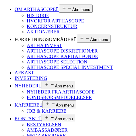
OM ARTHASCOPE
Åbn menu
HISTORIE
HVORFOR ARTHASCOPE
KONCERNSTRUKTUR
AKTIONÆRER
FORRETNINGSOMRÅDER
Åbn menu
ARTHA INVEST
ARTHASCOPE DISKRETIONÆR
ARTHASCOPE KAPITALFONDE
ARTHASCOPE SELECTION
ARTHASCOPE SPECIAL INVESTMENT
AFKAST
INVESTERING
NYHEDER
Åbn menu
NYHEDER FRA ARTHASCOPE
FONDSBØRSMEDDELELSER
KARRIERE
Åbn menu
JOB & KARRIERE
KONTAKT
Åbn menu
BESTYRELSEN
AMBASSADØRER
MEDARBEJDERE