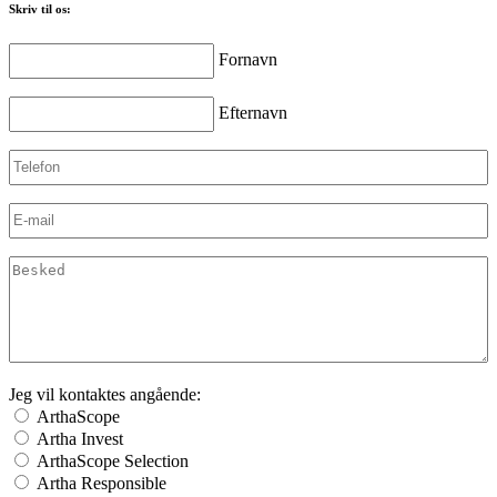
Skriv til os:
Fornavn
Fornavn
Efternavn
Efternavn
Telefon
E-
mail
(Påkrævet)
Besked
Jeg vil kontaktes angående:
ArthaScope
Artha Invest
ArthaScope Selection
Artha Responsible