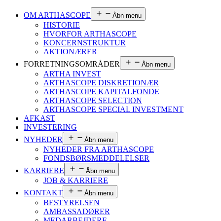
OM ARTHASCOPE
Åbn menu
HISTORIE
HVORFOR ARTHASCOPE
KONCERNSTRUKTUR
AKTIONÆRER
FORRETNINGSOMRÅDER
Åbn menu
ARTHA INVEST
ARTHASCOPE DISKRETIONÆR
ARTHASCOPE KAPITALFONDE
ARTHASCOPE SELECTION
ARTHASCOPE SPECIAL INVESTMENT
AFKAST
INVESTERING
NYHEDER
Åbn menu
NYHEDER FRA ARTHASCOPE
FONDSBØRSMEDDELELSER
KARRIERE
Åbn menu
JOB & KARRIERE
KONTAKT
Åbn menu
BESTYRELSEN
AMBASSADØRER
MEDARBEJDERE