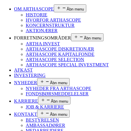
OM ARTHASCOPE
Åbn menu
HISTORIE
HVORFOR ARTHASCOPE
KONCERNSTRUKTUR
AKTIONÆRER
FORRETNINGSOMRÅDER
Åbn menu
ARTHA INVEST
ARTHASCOPE DISKRETIONÆR
ARTHASCOPE KAPITALFONDE
ARTHASCOPE SELECTION
ARTHASCOPE SPECIAL INVESTMENT
AFKAST
INVESTERING
NYHEDER
Åbn menu
NYHEDER FRA ARTHASCOPE
FONDSBØRSMEDDELELSER
KARRIERE
Åbn menu
JOB & KARRIERE
KONTAKT
Åbn menu
BESTYRELSEN
AMBASSADØRER
MEDARBEJDERE