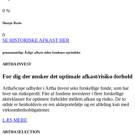
0
%
Sharpe Ratio
0
SE HISTORISKE AFKAST HER
gennemsnitligt Årligt afkast siden fondenes oprindelse
ARTHA
INVEST
For dig der ønsker det optimale afkast/risiko-forhold
ArthaScope udbyder i Artha Invest seks forskellige fonde, som har
hver sin risikoprofil. Fire af fondene investerer i flere forskellige
aktivklasser for optimere forholdet mellem afkast og risiko. De to
sidste er henholdsvis en ren aktieportefølje og en afdeling kun med
virksomhedsobligationer.
LÆS MERE
ARTHA
SELECTION