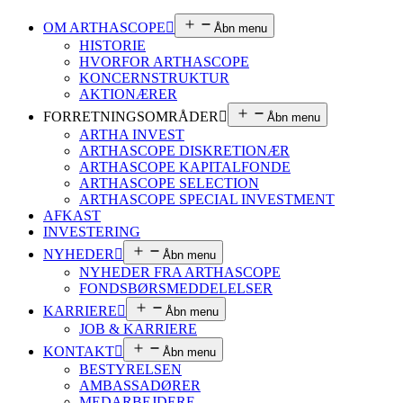
OM ARTHASCOPE
Åbn menu
HISTORIE
HVORFOR ARTHASCOPE
KONCERNSTRUKTUR
AKTIONÆRER
FORRETNINGSOMRÅDER
Åbn menu
ARTHA INVEST
ARTHASCOPE DISKRETIONÆR
ARTHASCOPE KAPITALFONDE
ARTHASCOPE SELECTION
ARTHASCOPE SPECIAL INVESTMENT
AFKAST
INVESTERING
NYHEDER
Åbn menu
NYHEDER FRA ARTHASCOPE
FONDSBØRSMEDDELELSER
KARRIERE
Åbn menu
JOB & KARRIERE
KONTAKT
Åbn menu
BESTYRELSEN
AMBASSADØRER
MEDARBEJDERE